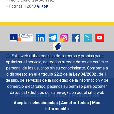
--Fecha Diario: 29/04/1992
--Páginas: 12848
PDF
Contacto
|
Sugerencias
|
Accesibilidad
|
Esta web utiliza cookies de terceros y propias para
optimizar el servicio, no recaba ni cede datos de carácter
Mapa Web
personal de los usuarios sin su conocimiento. Conforme a
lo dispuesto en el
artículo 22.2 de la Ley 34/2002
, de 11
de julio, de servicios de la sociedad de la información y de
Preguntas Frecuentes
|
Aviso legal
|
comercio electrónico, pedimos su permiso para obtener
datos estadísticos de su navegación por el sitio web
Protección de datos
|
Política de
Cookies
Aceptar seleccionadas
|
Aceptar todas
|
Más
información