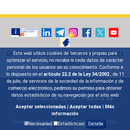
Contacto
|
Sugerencias
|
Accesibilidad
|
Esta web utiliza cookies de terceros y propias para
optimizar el servicio, no recaba ni cede datos de carácter
Mapa Web
personal de los usuarios sin su conocimiento. Conforme a
lo dispuesto en el
artículo 22.2 de la Ley 34/2002
, de 11
de julio, de servicios de la sociedad de la información y de
Preguntas Frecuentes
|
Aviso legal
|
comercio electrónico, pedimos su permiso para obtener
datos estadísticos de su navegación por el sitio web
Protección de datos
|
Política de
Cookies
Aceptar seleccionadas
|
Aceptar todas
|
Más
información
Congreso de los Diputados
- Plaza de las Cortes,
Necesarias|
Estadísticas|
Detalle
núm. 1 - 28014 - MADRID