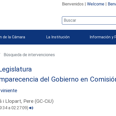
Bienvenidos |
Welcome
|
Benv
n de la Cámara
La Institución
Información y 
Búsqueda de intervenciones
Legislatura
parecencia del Gobierno en Comisión 
rviniente
á i Llopart, Pere (GC-CiU)
9:34 a 02:27:09)