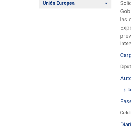
Soli
Alternar
Unión Europea
Gobi
las 
Expo
prev
Inter
Car
Dipu
Aut
G
Fas
Cele
Diar