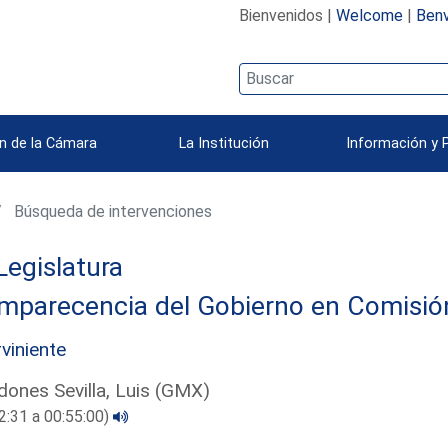
Bienvenidos |
Welcome
|
Benv
n de la Cámara
La Institución
Información y 
Búsqueda de intervenciones
Legislatura
parecencia del Gobierno en Comisión 
rviniente
ones Sevilla, Luis (GMX)
2:31 a 00:55:00)