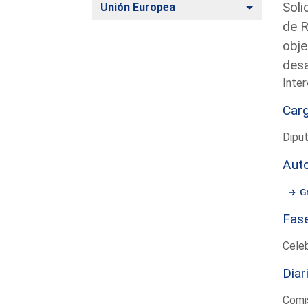
Soli
Alternar
Unión Europea
de R
obje
desa
Inter
Car
Diput
Aut
G
Fas
Cele
Diar
Comis