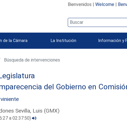
Bienvenidos |
Welcome
|
Benv
n de la Cámara
La Institución
Información y 
Búsqueda de intervenciones
Legislatura
parecencia del Gobierno en Comisión 
rviniente
ones Sevilla, Luis (GMX)
6:27 a 02:37:50)