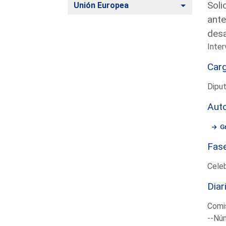
Soli
Alternar
Unión Europea
ante
desa
Inter
Car
Diput
Aut
G
Fas
Cele
Diar
Comis
--Núm