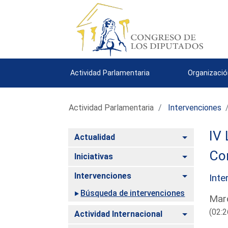
Actividad Parlamentaria
Organizació
Actividad Parlamentaria
Intervenciones
IV 
Alternar
Actualidad
Com
Alternar
Iniciativas
Alternar
Intervenciones
Inte
Búsqueda de intervenciones
Mard
(02:2
Alternar
Actividad Internacional