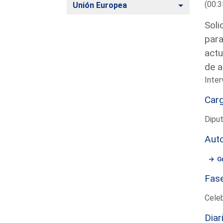
(00:3
Alternar
Unión Europea
Soli
para
actu
de a
Inter
Car
Dipu
Aut
G
Fas
Cele
Diar