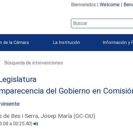
Bienvenidos |
Welcome
|
Benv
n de la Cámara
La Institución
Información y 
Búsqueda de intervenciones
Legislatura
parecencia del Gobierno en Comisión 
rviniente
s de Bes i Serra, Josep María (GC-CiU)
6:08 a 00:25:40)