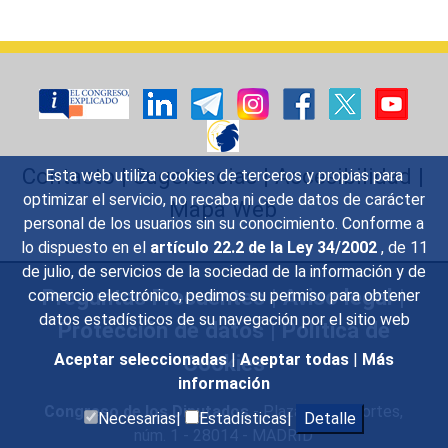
Contacto
|
Sugerencias
|
Accesibilidad
|
Esta web utiliza cookies de terceros y propias para
optimizar el servicio, no recaba ni cede datos de carácter
Mapa Web
personal de los usuarios sin su conocimiento. Conforme a
lo dispuesto en el
artículo 22.2 de la Ley 34/2002
, de 11
de julio, de servicios de la sociedad de la información y de
Preguntas Frecuentes
|
Aviso legal
|
comercio electrónico, pedimos su permiso para obtener
datos estadísticos de su navegación por el sitio web
Protección de datos
|
Política de
Cookies
Aceptar seleccionadas
|
Aceptar todas
|
Más
información
Congreso de los Diputados
- Plaza de las Cortes,
Necesarias|
Estadísticas|
Detalle
núm. 1 - 28014 - MADRID