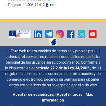
--Páginas: 11406 11412
PDF
Contacto
|
Sugerencias
|
Accesibilidad
|
Esta web utiliza cookies de terceros y propias para
optimizar el servicio, no recaba ni cede datos de carácter
Mapa Web
personal de los usuarios sin su conocimiento. Conforme a
lo dispuesto en el
artículo 22.2 de la Ley 34/2002
, de 11
de julio, de servicios de la sociedad de la información y de
Preguntas Frecuentes
|
Aviso legal
|
comercio electrónico, pedimos su permiso para obtener
datos estadísticos de su navegación por el sitio web
Protección de datos
|
Política de
Cookies
Aceptar seleccionadas
|
Aceptar todas
|
Más
información