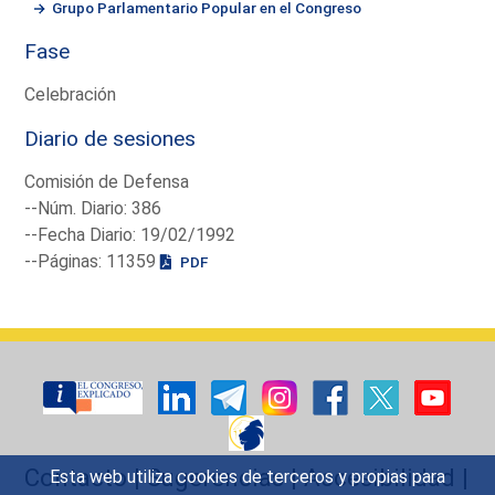
Grupo Parlamentario Popular en el Congreso
Fase
Celebración
Diario de sesiones
Comisión de Defensa
--Núm. Diario: 386
--Fecha Diario: 19/02/1992
--Páginas: 11359
PDF
Contacto
|
Sugerencias
|
Accesibilidad
|
Esta web utiliza cookies de terceros y propias para