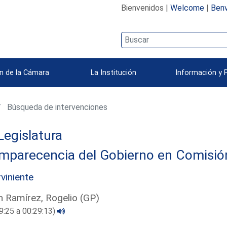
Bienvenidos |
Welcome
|
Benv
n de la Cámara
La Institución
Información y 
Búsqueda de intervenciones
Legislatura
parecencia del Gobierno en Comisión 
rviniente
 Ramírez, Rogelio (GP)
9:25 a 00:29:13)