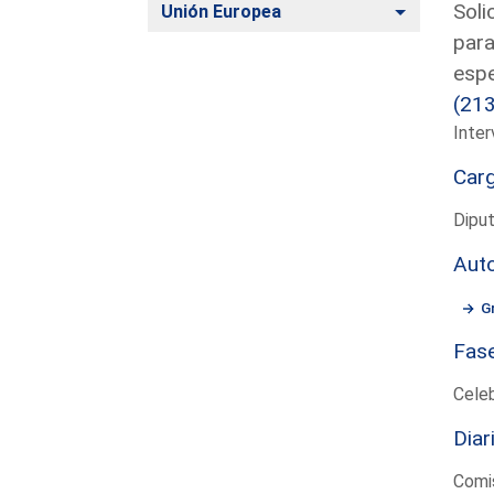
Soli
Alternar
Unión Europea
para
espe
(21
Inter
Car
Dipu
Aut
G
Fas
Cele
Diar
Comis