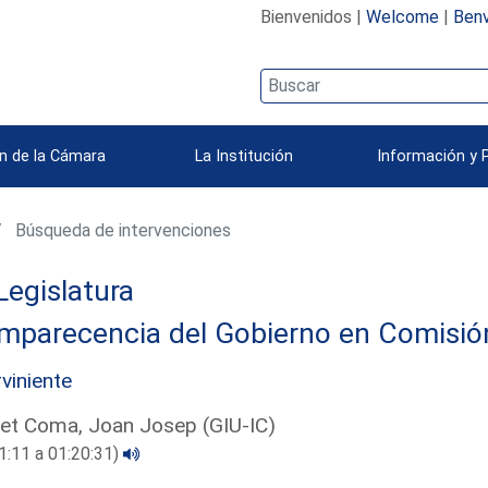
Bienvenidos |
Welcome
|
Benv
n de la Cámara
La Institución
Información y 
Búsqueda de intervenciones
Legislatura
parecencia del Gobierno en Comisión 
rviniente
et Coma, Joan Josep (GIU-IC)
1:11 a 01:20:31)