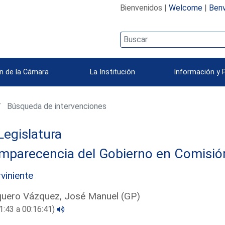
Bienvenidos |
Welcome
|
Benv
n de la Cámara
La Institución
Información y 
Búsqueda de intervenciones
Legislatura
parecencia del Gobierno en Comisión 
rviniente
uero Vázquez, José Manuel (GP)
1:43 a 00:16:41)