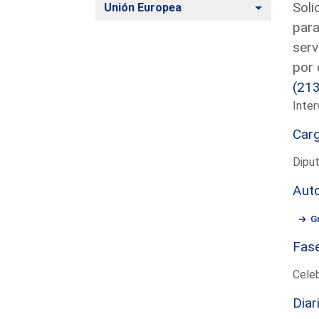
Soli
Alternar
Unión Europea
para
serv
por 
(21
Inter
Car
Diput
Aut
G
Fas
Cele
Diar