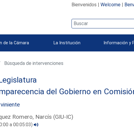
Bienvenidos |
Welcome
|
Benv
n de la Cámara
La Institución
Información y 
Búsqueda de intervenciones
Legislatura
parecencia del Gobierno en Comisión 
rviniente
uez Romero, Narcís (GIU-IC)
0:00 a 00:05:03)