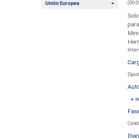
(00:0
Alternar
Unión Europea
Soli
para
Mini
Her
Inter
Car
Diput
Aut
G
Fas
Cele
Diar