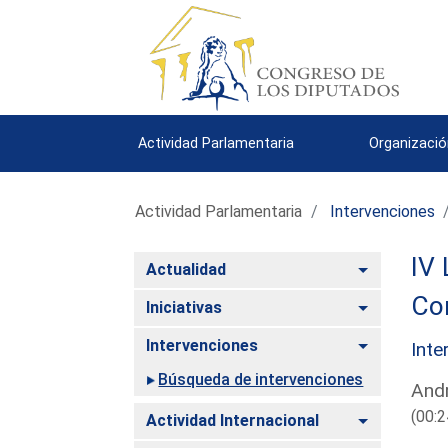
Actividad Parlamentaria
Organizació
Actividad Parlamentaria
Intervenciones
IV 
Alternar
Actualidad
Co
Alternar
Iniciativas
Alternar
Intervenciones
Inte
Búsqueda de intervenciones
Andr
(00:2
Alternar
Actividad Internacional