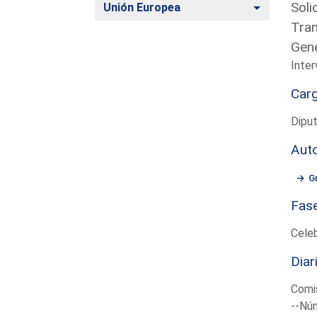
Soli
Alternar
Unión Europea
Tran
Gene
Inter
Car
Diput
Aut
G
Fas
Cele
Diar
Comis
--Núm