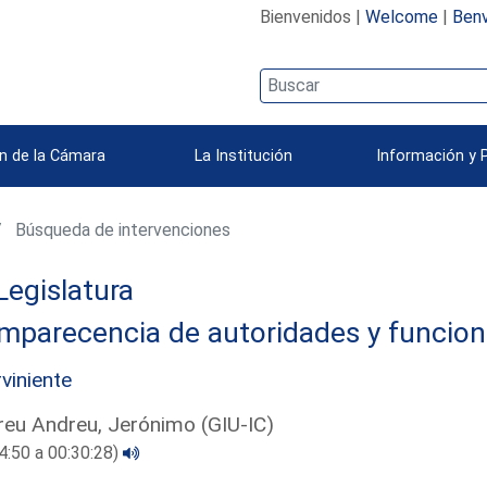
Bienvenidos |
Welcome
|
Benv
n de la Cámara
La Institución
Información y 
Búsqueda de intervenciones
Legislatura
mparecencia de autoridades y funcion
rviniente
eu Andreu, Jerónimo (GIU-IC)
4:50 a 00:30:28)