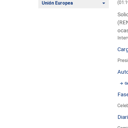
(01:1
Alternar
Unión Europea
Soli
(REN
ocas
Inte
Car
Presi
Aut
G
Fas
Cele
Diar