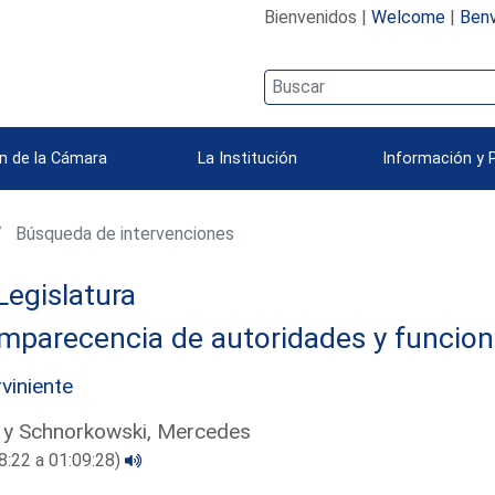
Bienvenidos |
Welcome
|
Benv
n de la Cámara
La Institución
Información y 
Búsqueda de intervenciones
Legislatura
mparecencia de autoridades y funcion
rviniente
 y Schnorkowski, Mercedes
8:22 a 01:09:28)