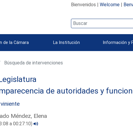
Bienvenidos |
Welcome
|
Benv
n de la Cámara
La Institución
Información y 
Búsqueda de intervenciones
Legislatura
mparecencia de autoridades y funcion
rviniente
ado Méndez, Elena
3:08 a 00:27:10)