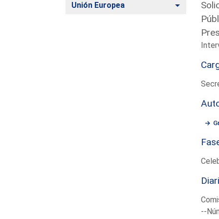
Soli
Alternar
Unión Europea
Públ
Pres
Inter
Car
Secr
Aut
G
Fas
Cele
Diar
Comis
--Núm