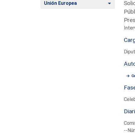
Soli
Alternar
Unión Europea
Públ
Pres
Inter
Car
Diput
Aut
G
Fas
Cele
Diar
Comis
--Núm