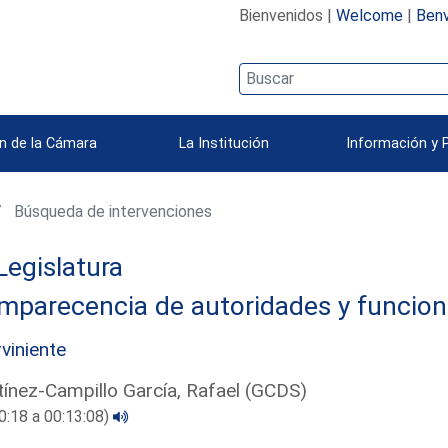
Bienvenidos |
Welcome
|
Benv
n de la Cámara
La Institución
Información y 
Búsqueda de intervenciones
Legislatura
mparecencia de autoridades y funcion
rviniente
ínez-Campillo García, Rafael (GCDS)
0:18 a 00:13:08)