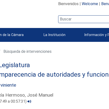
Bienvenidos |
Welcome
|
Benv
n de la Cámara
La Institución
Información y 
Búsqueda de intervenciones
Legislatura
mparecencia de autoridades y funcion
rviniente
cía Hermoso, José Manuel
7:49 a 00:57:31)