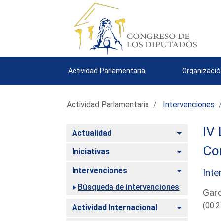
Actividad Parlamentaria
Organizació
Actividad Parlamentaria
Intervenciones
IV 
Alternar
Actualidad
Co
Alternar
Iniciativas
Alternar
Intervenciones
Inte
Búsqueda de intervenciones
Gar
(00:2
Alternar
Actividad Internacional