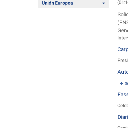
(01:1
Alternar
Unión Europea
Soli
(ENS
Gene
Inte
Car
Presi
Aut
G
Fas
Cele
Diar