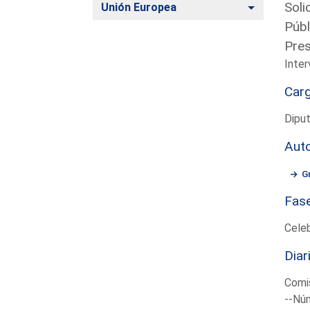
Soli
Alternar
Unión Europea
Públ
Pres
Inter
Car
Diput
Aut
G
Fas
Cele
Diar
Comis
--Núm