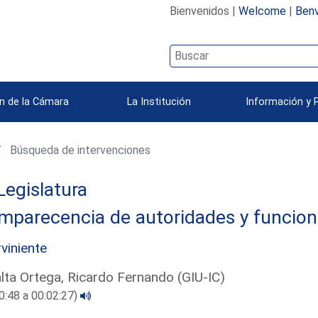
Bienvenidos |
Welcome
|
Benv
n de la Cámara
La Institución
Información y 
Búsqueda de intervenciones
Legislatura
mparecencia de autoridades y funcion
rviniente
lta Ortega, Ricardo Fernando (GIU-IC)
0:48 a 00:02:27)