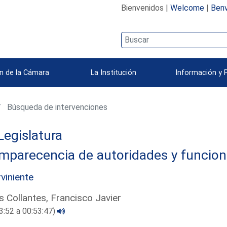
Bienvenidos |
Welcome
|
Benv
n de la Cámara
La Institución
Información y 
Búsqueda de intervenciones
Legislatura
mparecencia de autoridades y funcion
rviniente
s Collantes, Francisco Javier
3:52 a 00:53:47)