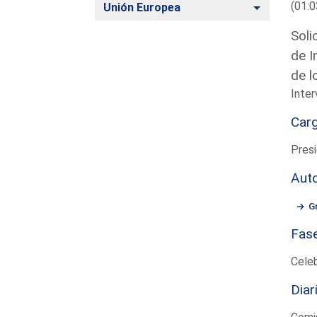
(01:0
Alternar
Unión Europea
Soli
de I
de l
Inte
Car
Presi
Aut
G
Fas
Cele
Diar