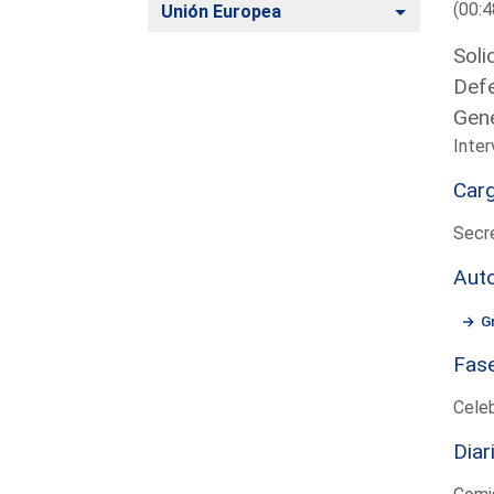
(00:4
Alternar
Unión Europea
Soli
Defe
Gene
Inte
Car
Secre
Aut
G
Fas
Cele
Diar