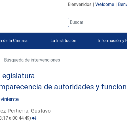
Bienvenidos |
Welcome
|
Benv
n de la Cámara
La Institución
Información y 
Búsqueda de intervenciones
Legislatura
mparecencia de autoridades y funcion
rviniente
ez Pertierra, Gustavo
3:17 a 00:44:49)