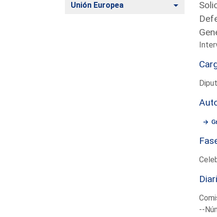
Soli
Alternar
Unión Europea
Defe
Gene
Inte
Car
Diput
Aut
G
Fas
Cele
Diar
Comi
--Núm