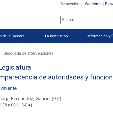
Bienvenidos |
Welcome
|
Benv
n de la Cámara
La Institución
Información y 
Búsqueda de intervenciones
Legislatura
mparecencia de autoridades y funcion
rviniente
riaga Fernández, Gabriel (GP)
1:38 a 00:11:34)