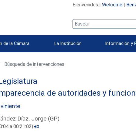
Bienvenidos |
Welcome
|
Benv
n de la Cámara
La Institución
Información y 
Búsqueda de intervenciones
Legislatura
mparecencia de autoridades y funcion
rviniente
ández Díaz, Jorge (GP)
0:04 a 00:21:02)