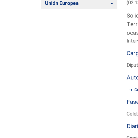
(02:1
Alternar
Unión Europea
Soli
Terr
ocas
Inte
Car
Dipu
Aut
G
Fas
Cele
Diar