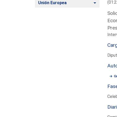
(01:2
Alternar
Unión Europea
Soli
Econ
Pres
Inte
Car
Diput
Aut
G
Fas
Cele
Diar