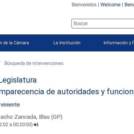
Bienvenidos |
Welcome
|
Benv
n de la Cámara
La Institución
Información y 
Búsqueda de intervenciones
Legislatura
mparecencia de autoridades y funcion
rviniente
acho Zancada, Blas (GP)
2:02 a 00:20:00)