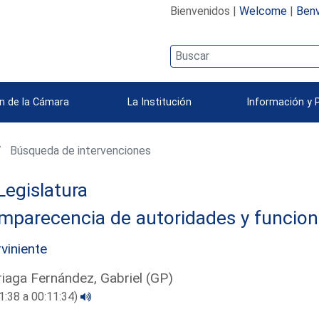
Bienvenidos |
Welcome
|
Benv
n de la Cámara
La Institución
Información y 
Búsqueda de intervenciones
Legislatura
mparecencia de autoridades y funcion
rviniente
riaga Fernández, Gabriel (GP)
1:38 a 00:11:34)