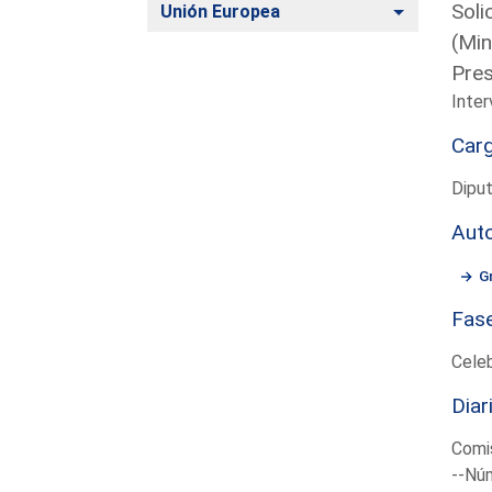
Soli
Alternar
Unión Europea
(Min
Pres
Inte
Car
Diput
Aut
G
Fas
Cele
Diar
Comi
--Núm