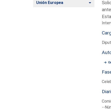
Soli
Alternar
Unión Europea
ante
Est
Inte
Car
Diput
Aut
G
Fas
Cele
Diar
Comi
--Núm