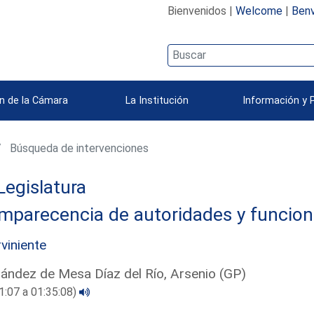
Bienvenidos |
Welcome
|
Benv
n de la Cámara
La Institución
Información y 
Búsqueda de intervenciones
Legislatura
mparecencia de autoridades y funcion
rviniente
ández de Mesa Díaz del Río, Arsenio (GP)
1:07 a 01:35:08)