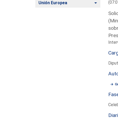
(07:0
Alternar
Unión Europea
Soli
(Min
sobr
Pres
Inter
Car
Dipu
Aut
G
Fas
Cele
Diar