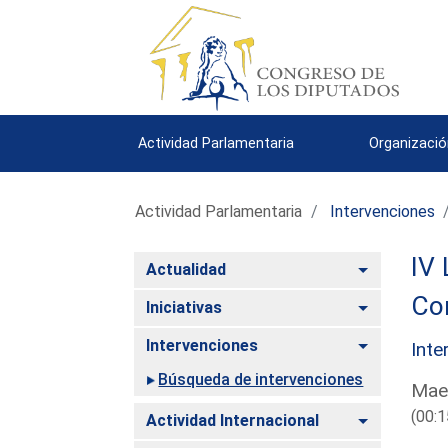
Actividad Parlamentaria
Organizació
Actividad Parlamentaria
Intervenciones
IV 
Alternar
Actualidad
Co
Alternar
Iniciativas
Alternar
Intervenciones
Inte
Búsqueda de intervenciones
Maes
(00:1
Alternar
Actividad Internacional