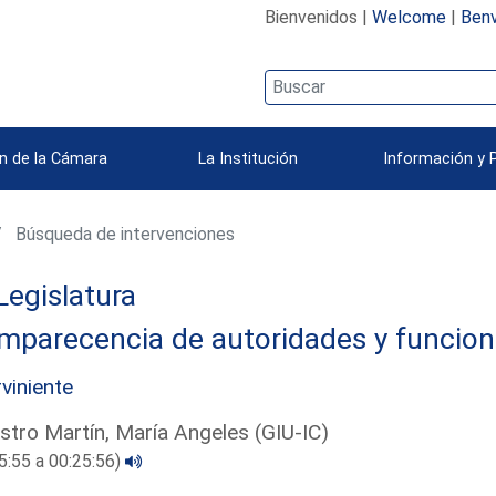
Bienvenidos |
Welcome
|
Benv
n de la Cámara
La Institución
Información y 
Búsqueda de intervenciones
Legislatura
mparecencia de autoridades y funcion
rviniente
tro Martín, María Angeles (GIU-IC)
5:55 a 00:25:56)