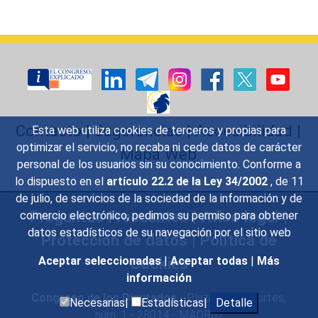
Contacto
|
Sugerencias
|
Accesibilidad
|
Esta web utiliza cookies de terceros y propias para
optimizar el servicio, no recaba ni cede datos de carácter
Mapa Web
personal de los usuarios sin su conocimiento. Conforme a
lo dispuesto en el
artículo 22.2 de la Ley 34/2002
, de 11
de julio, de servicios de la sociedad de la información y de
Preguntas Frecuentes
|
Aviso legal
|
comercio electrónico, pedimos su permiso para obtener
datos estadísticos de su navegación por el sitio web
Protección de datos
|
Política de
Cookies
Aceptar seleccionadas
|
Aceptar todas
|
Más
información
Congreso de los Diputados
- Plaza de las Cortes,
Necesarias|
Estadísticas|
Detalle
núm. 1 - 28014 - MADRID