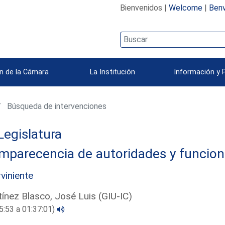
Bienvenidos |
Welcome
|
Benv
n de la Cámara
La Institución
Información y 
Búsqueda de intervenciones
Legislatura
mparecencia de autoridades y funcion
rviniente
ínez Blasco, José Luis (GIU-IC)
5:53 a 01:37:01)