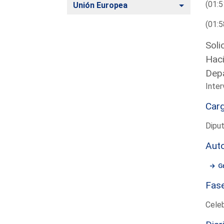
(01:5
Alternar
Unión Europea
(01:5
Soli
Haci
Depa
Inte
Car
Dipu
Aut
G
Fas
Cele