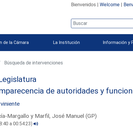
Bienvenidos |
Welcome
|
Benv
n de la Cámara
La Institución
Información y 
Búsqueda de intervenciones
Legislatura
mparecencia de autoridades y funcion
rviniente
ía-Margallo y Marfil, José Manuel (GP)
8:40 a 00:54:23)