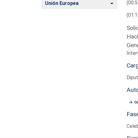
(00:5
Alternar
Unión Europea
(01:1
Soli
Haci
Gene
Inte
Car
Diput
Aut
G
Fas
Cele