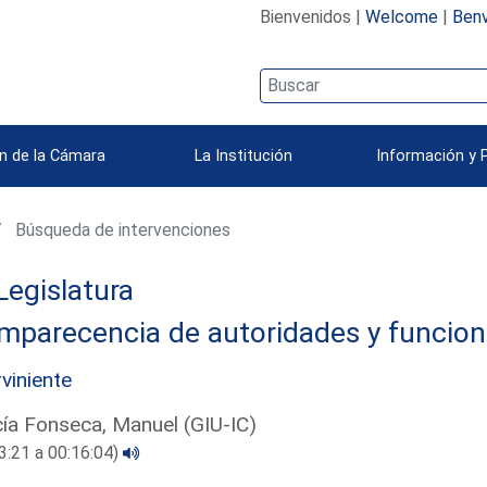
Bienvenidos |
Welcome
|
Benv
n de la Cámara
La Institución
Información y 
Búsqueda de intervenciones
Legislatura
mparecencia de autoridades y funcion
rviniente
ía Fonseca, Manuel (GIU-IC)
3:21 a 00:16:04)