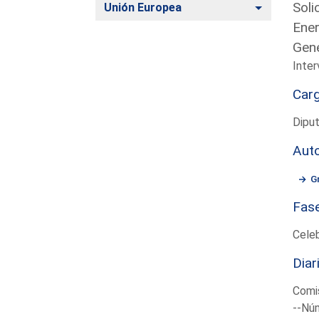
Soli
Alternar
Unión Europea
Ener
Gene
Inter
Car
Diput
Aut
G
Fas
Cele
Diar
Comis
--Núm