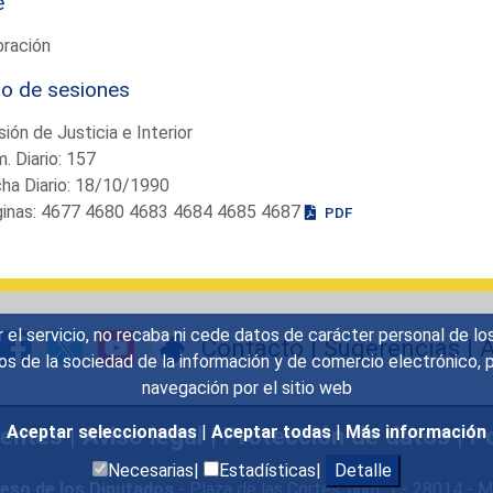
e
bración
io de sesiones
ión de Justicia e Interior
. Diario: 157
ha Diario: 18/10/1990
ginas: 4677 4680 4683 4684 4685 4687
PDF
r el servicio, no recaba ni cede datos de carácter personal de lo
Contacto
|
Sugerencias
|
A
icios de la sociedad de la información y de comercio electrónic
navegación por el sitio web
uentes
|
Aviso legal
|
Protección de datos
|
Po
Aceptar seleccionadas
|
Aceptar todas
|
Más información
Necesarias|
Estadísticas|
Detalle
eso de los Diputados
- Plaza de las Cortes, núm. 1 - 28014 -