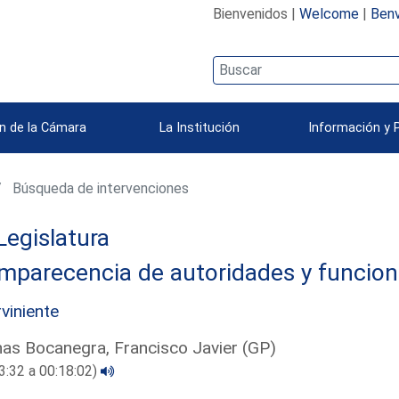
Bienvenidos |
Welcome
|
Benv
n de la Cámara
La Institución
Información y 
Búsqueda de intervenciones
Legislatura
mparecencia de autoridades y funcion
rviniente
as Bocanegra, Francisco Javier (GP)
3:32 a 00:18:02)