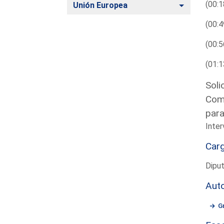
(00:1
Alternar
Unión Europea
(00:4
(00:5
(01:1
Soli
Comi
par
Inter
Car
Diput
Aut
G