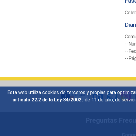
Fas
Cele
Diar
Comis
--Núm
--Fec
--Pá
Esta web utiliza cookies de terceros y propias para optimiza
artículo 22.2 de la Ley 34/2002
, de 11 de julio, de serv
Preguntas Frec
Congr