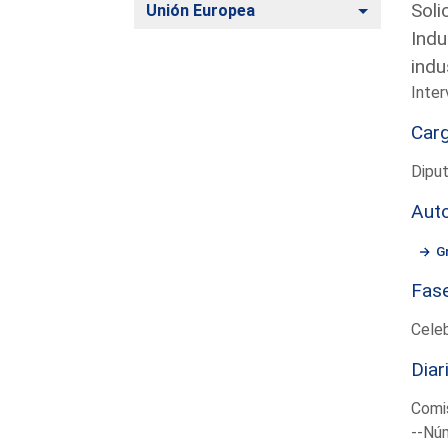
Soli
Alternar
Unión Europea
Indu
indu
Inter
Car
Dipu
Aut
G
Fas
Cele
Diar
Comis
--Núm