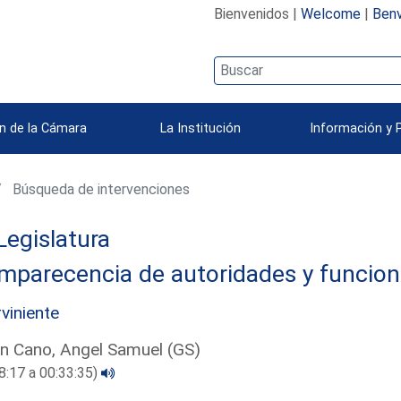
Bienvenidos |
Welcome
|
Benv
n de la Cámara
La Institución
Información y 
Búsqueda de intervenciones
Legislatura
mparecencia de autoridades y funcion
rviniente
n Cano, Angel Samuel (GS)
8:17 a 00:33:35)