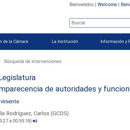
Bienvenidos |
Welcome
|
Benv
n de la Cámara
La Institución
Información y 
Búsqueda de intervenciones
Legislatura
mparecencia de autoridades y funcion
rviniente
lla Rodríguez, Carlos (GCDS)
9:27 a 00:59:18)