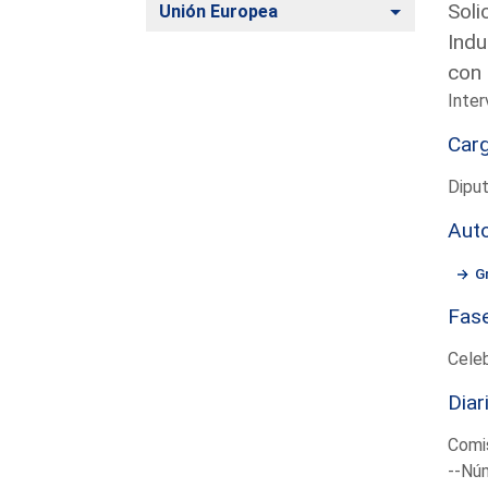
Soli
Alternar
Unión Europea
Indu
con 
Inter
Car
Dipu
Aut
G
Fas
Cele
Diar
Comis
--Núm