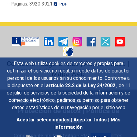
--Páginas: 3920 3921
PDF
Contacto
|
Sugerencias
|
Accesibilidad
|
Esta web utiliza cookies de terceros y propias para
optimizar el servicio, no recaba ni cede datos de carácter
Mapa Web
personal de los usuarios sin su conocimiento. Conforme a
lo dispuesto en el
artículo 22.2 de la Ley 34/2002
, de 11
de julio, de servicios de la sociedad de la información y de
Preguntas Frecuentes
|
Aviso legal
|
comercio electrónico, pedimos su permiso para obtener
datos estadísticos de su navegación por el sitio web
Protección de datos
|
Política de
Cookies
Aceptar seleccionadas
|
Aceptar todas
|
Más
información
Congreso de los Diputados
- Plaza de las Cortes,