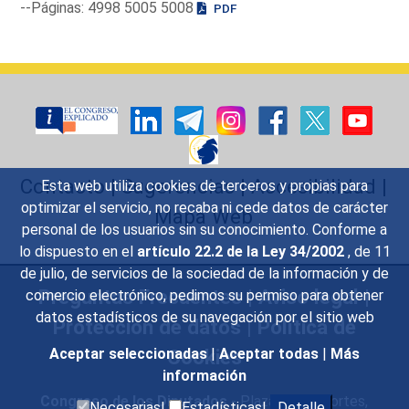
--Páginas: 4998 5005 5008
PDF
Contacto
|
Sugerencias
|
Accesibilidad
|
Esta web utiliza cookies de terceros y propias para
optimizar el servicio, no recaba ni cede datos de carácter
Mapa Web
personal de los usuarios sin su conocimiento. Conforme a
lo dispuesto en el
artículo 22.2 de la Ley 34/2002
, de 11
de julio, de servicios de la sociedad de la información y de
Preguntas Frecuentes
|
Aviso legal
|
comercio electrónico, pedimos su permiso para obtener
datos estadísticos de su navegación por el sitio web
Protección de datos
|
Política de
Cookies
Aceptar seleccionadas
|
Aceptar todas
|
Más
información
Congreso de los Diputados
- Plaza de las Cortes,
Necesarias|
Estadísticas|
Detalle