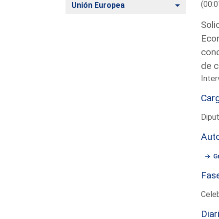
(00:0
Alternar
Unión Europea
Soli
Econ
conc
de c
Inte
Car
Diput
Aut
G
Fas
Cele
Diar