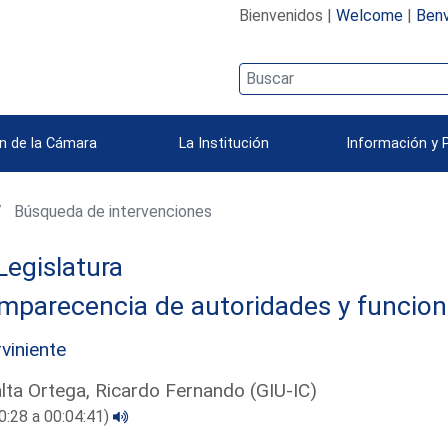
Bienvenidos |
Welcome
|
Benv
n de la Cámara
La Institución
Información y 
Búsqueda de intervenciones
Legislatura
mparecencia de autoridades y funcion
rviniente
lta Ortega, Ricardo Fernando (GIU-IC)
0:28 a 00:04:41)