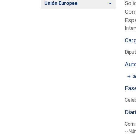
Soli
Alternar
Unión Europea
Comi
Esp
Inter
Car
Diput
Aut
G
Fas
Cele
Diar
Comi
--Núm