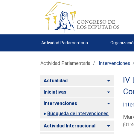
Actividad Parlamentaria
Organizació
Actividad Parlamentaria
Intervenciones
IV 
Alternar
Actualidad
Co
Alternar
Iniciativas
Alternar
Intervenciones
Inte
Búsqueda de intervenciones
Mard
(01:4
Alternar
Actividad Internacional