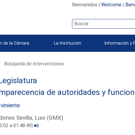
Bienvenidos |
Welcome
|
Benv
n de la Cámara
La Institución
Información y 
Búsqueda de intervenciones
Legislatura
mparecencia de autoridades y funcion
rviniente
ones Sevilla, Luis (GMX)
6:02 a 01:48:49)