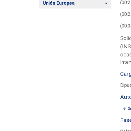
(00:2
Alternar
Unión Europea
(00:2
(00:3
Soli
(INS
ocas
Inte
Car
Dipu
Aut
G
Fas