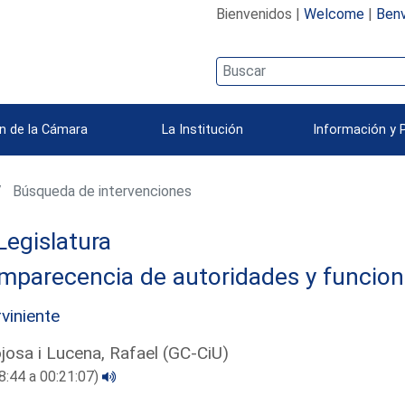
Bienvenidos |
Welcome
|
Benv
n de la Cámara
La Institución
Información y 
Búsqueda de intervenciones
Legislatura
mparecencia de autoridades y funcion
rviniente
josa i Lucena, Rafael (GC-CiU)
8:44 a 00:21:07)