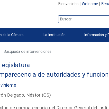
Bienvenidos |
Welcome
|
Benv
n de la Cámara
La Institución
Información y 
Búsqueda de intervenciones
Legislatura
mparecencia de autoridades y funcion
rviniente
ón Delgado, Néstor (GS)
citud de comparecencia del Director General del Inst