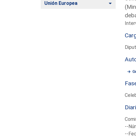
Alternar
Unión Europea
(Min
deba
Inte
Car
Diput
Aut
G
Fas
Cele
Diar
Comi
--Núm
--Fec