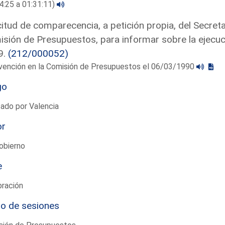
4:25 a 01:31:11)
citud de comparecencia, a petición propia, del Secret
sión de Presupuestos, para informar sobre la ejecuc
9.
(212/000052)
rvención en la Comisión de Presupuestos el 06/03/1990
go
ado por Valencia
or
obierno
e
bración
io de sesiones