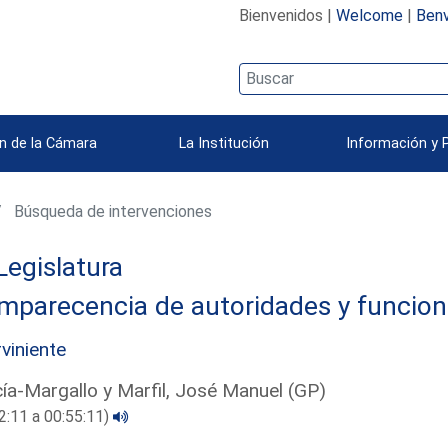
Bienvenidos |
Welcome
|
Benv
n de la Cámara
La Institución
Información y 
Búsqueda de intervenciones
Legislatura
mparecencia de autoridades y funcion
rviniente
ía-Margallo y Marfil, José Manuel (GP)
2:11 a 00:55:11)