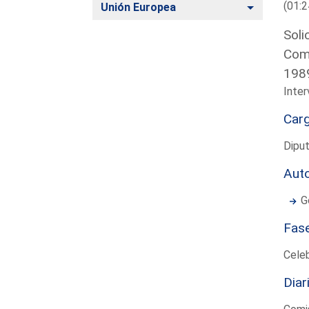
(01:2
Alternar
Unión Europea
Soli
Comi
198
Inte
Car
Diput
Aut
G
Fas
Cele
Diar