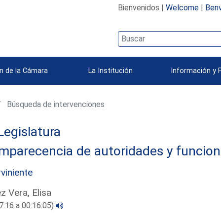
Bienvenidos |
Welcome
|
Benv
n de la Cámara
La Institución
Información y 
Búsqueda de intervenciones
Legislatura
mparecencia de autoridades y funcion
rviniente
z Vera, Elisa
7:16 a 00:16:05)