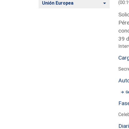
(00:1
Alternar
Unión Europea
Soli
Pére
conc
39 d
Inter
Car
Secre
Aut
G
Fas
Cele
Diar