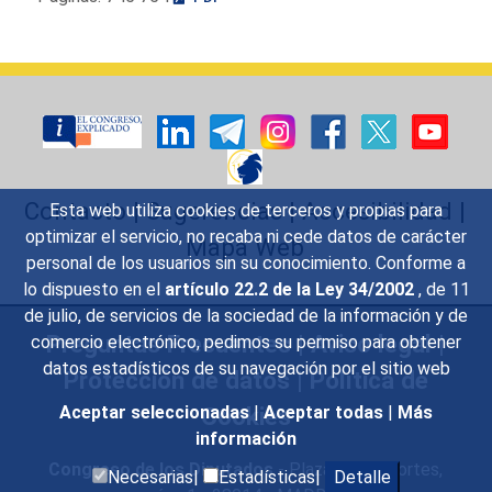
Contacto
|
Sugerencias
|
Accesibilidad
|
Esta web utiliza cookies de terceros y propias para
optimizar el servicio, no recaba ni cede datos de carácter
Mapa Web
personal de los usuarios sin su conocimiento. Conforme a
lo dispuesto en el
artículo 22.2 de la Ley 34/2002
, de 11
de julio, de servicios de la sociedad de la información y de
Preguntas Frecuentes
|
Aviso legal
|
comercio electrónico, pedimos su permiso para obtener
datos estadísticos de su navegación por el sitio web
Protección de datos
|
Política de
Cookies
Aceptar seleccionadas
|
Aceptar todas
|
Más
información
Congreso de los Diputados
- Plaza de las Cortes,
Necesarias|
Estadísticas|
Detalle