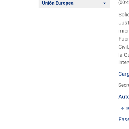
(00:4
Alternar
Unión Europea
Soli
Just
miem
Fuer
Civi
la G
Inter
Car
Secre
Aut
G
Fas