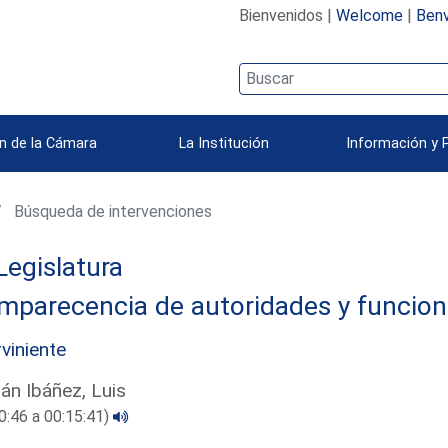
Bienvenidos |
Welcome
|
Benv
n de la Cámara
La Institución
Información y 
Búsqueda de intervenciones
Legislatura
mparecencia de autoridades y funcion
rviniente
án Ibáñez, Luis
0:46 a 00:15:41)