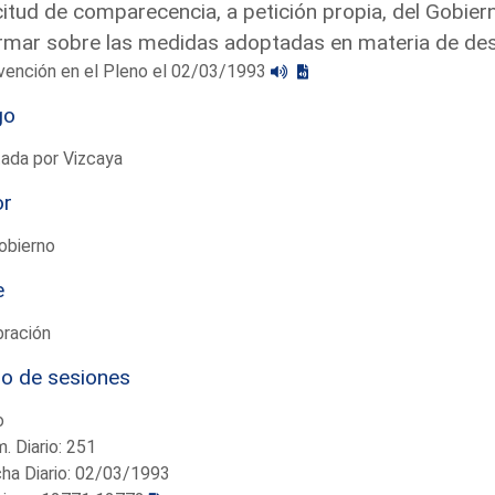
citud de comparecencia, a petición propia, del Gobier
rmar sobre las medidas adoptadas en materia de d
vención en el Pleno el 02/03/1993
go
ada por Vizcaya
or
obierno
e
bración
io de sesiones
o
. Diario: 251
ha Diario: 02/03/1993