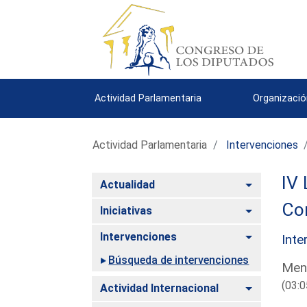
Actividad Parlamentaria
Organizació
Actividad Parlamentaria
Intervenciones
IV 
Alternar
Actualidad
Com
Alternar
Iniciativas
Alternar
Intervenciones
Inte
Búsqueda de intervenciones
Mend
(03:0
Alternar
Actividad Internacional