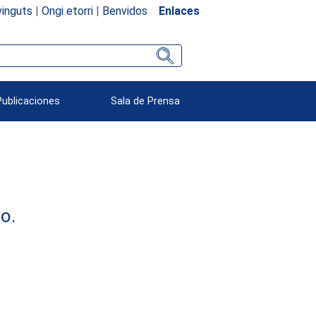
inguts
|
Ongi etorri
|
Benvidos
Enlaces
Publicaciones
Sala de Prensa
o.