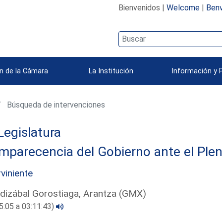
Bienvenidos |
Welcome
|
Benv
n de la Cámara
La Institución
Información y 
Búsqueda de intervenciones
Legislatura
parecencia del Gobierno ante el Plen
rviniente
izábal Gorostiaga, Arantza (GMX)
5:05 a 03:11:43)