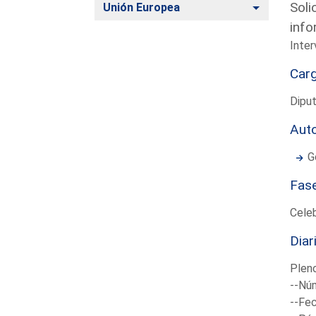
Soli
Alternar
Unión Europea
info
Inter
Car
Diput
Aut
G
Fas
Cele
Diar
Plen
--Núm
--Fec