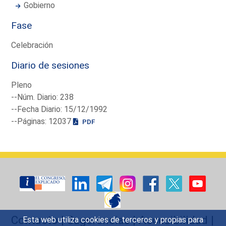
Gobierno
Fase
Celebración
Diario de sesiones
Pleno
--Núm. Diario: 238
--Fecha Diario: 15/12/1992
--Páginas: 12037
PDF
Contacto
|
Sugerencias
|
Accesibilidad
|
Esta web utiliza cookies de terceros y propias para