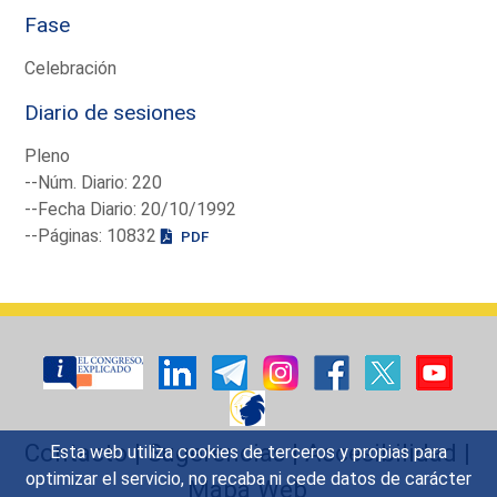
Fase
Celebración
Diario de sesiones
Pleno
--Núm. Diario: 220
--Fecha Diario: 20/10/1992
--Páginas: 10832
PDF
Contacto
|
Sugerencias
|
Accesibilidad
|
Esta web utiliza cookies de terceros y propias para
optimizar el servicio, no recaba ni cede datos de carácter
Mapa Web