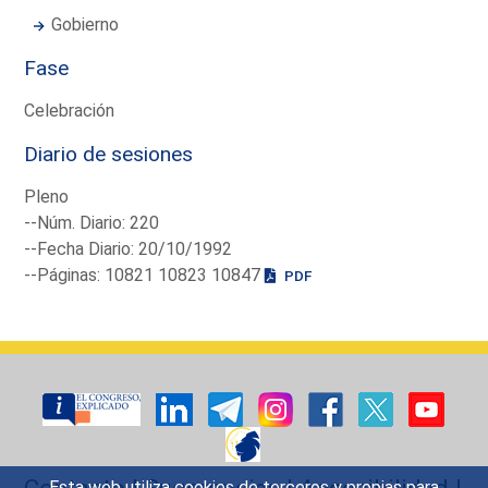
Gobierno
Fase
Celebración
Diario de sesiones
Pleno
--Núm. Diario: 220
--Fecha Diario: 20/10/1992
--Páginas: 10821 10823 10847
PDF
Contacto
|
Sugerencias
|
Accesibilidad
|
Esta web utiliza cookies de terceros y propias para