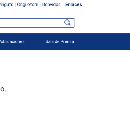
inguts
|
Ongi etorri
|
Benvidos
Enlaces
Publicaciones
Sala de Prensa
o.