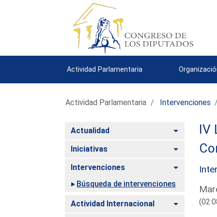
Actividad Parlamentaria
Organizació
Actividad Parlamentaria
Intervenciones
IV 
Alternar
Actualidad
Com
Alternar
Iniciativas
Alternar
Intervenciones
Inte
Búsqueda de intervenciones
Mard
(02:0
Alternar
Actividad Internacional