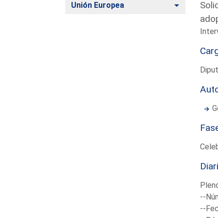
Soli
Alternar
Unión Europea
adop
Inter
Car
Diput
Aut
G
Fas
Cele
Diar
Plen
--Núm
--Fec