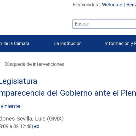
Bienvenidos |
Welcome
|
Benv
n de la Cámara
La Institución
Información y 
Búsqueda de intervenciones
Legislatura
parecencia del Gobierno ante el Plen
rviniente
ones Sevilla, Luis (GMX)
8:09 a 02:12:48)