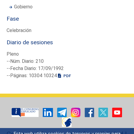
Gobierno
Fase
Celebración
Diario de sesiones
Pleno
--Núm. Diario: 210
--Fecha Diario: 17/09/1992
--Páginas: 10304 10324
PDF
Contacto
|
Sugerencias
|
Accesibilidad
|
Esta web utiliza cookies de terceros y propias para